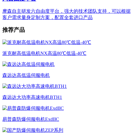
摩森自主研发六自由度平台，强大的技术团队支持，可以根据
客户需求量身定制方案，配置全套进口产品
推荐产品
派克耐高低温电机NX高温80℃低温-40℃
森远达高低温伺服电机
森远达大功率高速电机BTH1
易普森防爆伺服电机ExdIIC