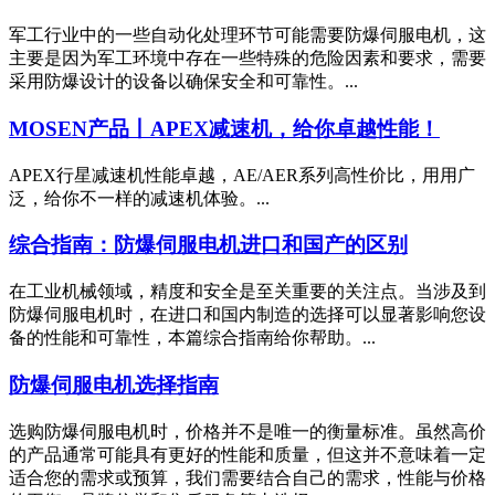
军工行业中的一些自动化处理环节可能需要防爆伺服电机，这
主要是因为军工环境中存在一些特殊的危险因素和要求，需要
采用防爆设计的设备以确保安全和可靠性。...
MOSEN产品丨APEX减速机，给你卓越性能！
APEX行星减速机性能卓越，AE/AER系列高性价比，用用广
泛，给你不一样的减速机体验。...
综合指南：防爆伺服电机进口和国产的区别
在工业机械领域，精度和安全是至关重要的关注点。当涉及到
防爆伺服电机时，在进口和国内制造的选择可以显著影响您设
备的性能和可靠性，本篇综合指南给你帮助。...
防爆伺服电机选择指南
选购防爆伺服电机时，价格并不是唯一的衡量标准。虽然高价
的产品通常可能具有更好的性能和质量，但这并不意味着一定
适合您的需求或预算，我们需要结合自己的需求，性能与价格