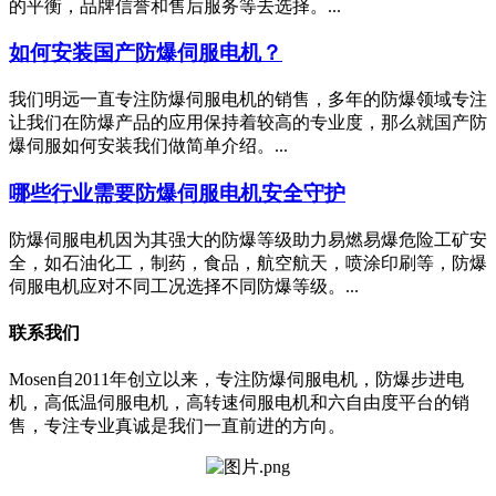
的平衡，品牌信誉和售后服务等去选择。...
如何安装国产防爆伺服电机？
我们明远一直专注防爆伺服电机的销售，多年的防爆领域专注
让我们在防爆产品的应用保持着较高的专业度，那么就国产防
爆伺服如何安装我们做简单介绍。...
哪些行业需要防爆伺服电机安全守护
防爆伺服电机因为其强大的防爆等级助力易燃易爆危险工矿安
全，如石油化工，制药，食品，航空航天，喷涂印刷等，防爆
伺服电机应对不同工况选择不同防爆等级。...
联系我们
Mosen自2011年创立以来，专注防爆伺服电机，防爆步进电
机，高低温伺服电机，高转速伺服电机和六自由度平台的销
售，专注专业真诚是我们一直前进的方向。