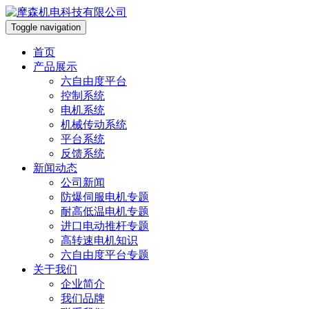
Toggle navigation
首页
产品展示
六自由度平台
控制系统
电机系统
机械传动系统
平台系统
反馈系统
新闻动态
公司新闻
防爆伺服电机专题
耐高低温电机专题
进口电动推杆专题
高转速电机知识
六自由度平台专题
关于我们
企业简介
我们品牌