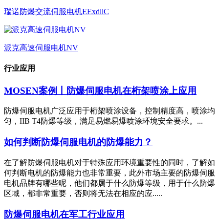
瑞诺防爆交流伺服电机EExdllC
派克高速伺服电机NV
行业应用
MOSEN案例丨防爆伺服电机在桁架喷涂上应用
防爆伺服电机广泛应用于桁架喷涂设备，控制精度高，喷涂均
匀，IIB T4防爆等级，满足易燃易爆喷涂环境安全要求。...
如何判断防爆伺服电机的防爆能力？
在了解防爆伺服电机对于特殊应用环境重要性的同时，了解如
何判断电机的防爆能力也非常重要，此外市场主要的防爆伺服
电机品牌有哪些呢，他们都属于什么防爆等级，用于什么防爆
区域，都非常重要，否则将无法在相应的应.....
防爆伺服电机在军工行业应用