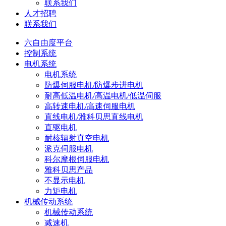
联系我们
人才招聘
联系我们
六自由度平台
控制系统
电机系统
电机系统
防爆伺服电机/防爆步进电机
耐高低温电机/高温电机/低温伺服
高转速电机/高速伺服电机
直线电机/雅科贝思直线电机
直驱电机
耐核辐射真空电机
派克伺服电机
科尔摩根伺服电机
雅科贝思产品
不显示电机
力矩电机
机械传动系统
机械传动系统
减速机