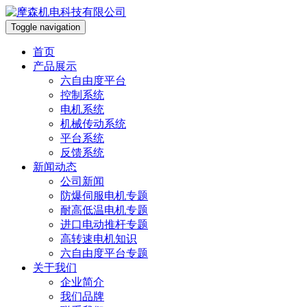
Toggle navigation
首页
产品展示
六自由度平台
控制系统
电机系统
机械传动系统
平台系统
反馈系统
新闻动态
公司新闻
防爆伺服电机专题
耐高低温电机专题
进口电动推杆专题
高转速电机知识
六自由度平台专题
关于我们
企业简介
我们品牌