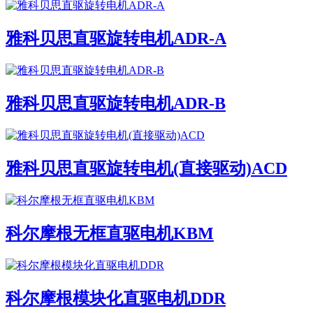
雅科贝思直驱旋转电机ADR-A
雅科贝思直驱旋转电机ADR-B
雅科贝思直驱旋转电机(直接驱动)ACD
科尔摩根无框直驱电机KBM
科尔摩根模块化直驱电机DDR