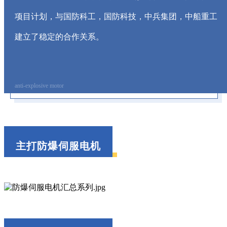
项目计划，与国防科工，国防科技，中兵集团，中船重工
建立了稳定的合作关系。
anti-explosive motor
主打防爆伺服电机