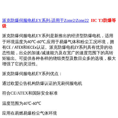
派克防爆伺服电机EY系列-适用于Zone2/Zone22
IIC T3防爆等
级
派克防爆伺服电机
EY系列是新推出的经济型防爆电机，适用
于环境温度为
℃
℃
应用于易爆气体和粉尘工况环境，拥
40
-60
,
有
和
认证。派克防爆电机
系列具有优异的动
CE / ATEX
IECEx
EY
态性能，出众的加速
减速能力及在宽广的速度范围下的高转
/
矩输出。可提供各种各样的绕组类型及数目众多的选项，极大
增强了它的灵活性。
派克防爆伺服电机
EY
系列
优点
：
通过欧盟公告机构防爆认证的无刷伺服电机
符合CE/ATEX和国际安全标准
温度范围为40℃
℃
-60
应用在易燃易爆粉尘气体环境