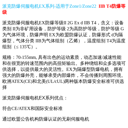
派克防爆伺服电机EX系列-适用于Zone1/Zone22
IIB T4防爆等
级
派克防爆伺服电机EX
防爆等级II 2G Ex d IIB T4，含义：设备
类别 II为非矿用设备，防护等级 2为高防护等级，防护等级 G
为气体环境，防爆声明 EX为欧盟防爆认证，防爆形式 d为隔
爆型，气体分类 IIB为气体组别（乙烯），温度组别 T4为温度
组别（≤ 135℃）。
规格：70-155mm, 具有出色的运动素质，动态加速/减速性能
和在很宽的转速范围内的高扭矩输出。多种绕组和众多选项可
供选择，以提供最大的灵活性。EX为隔爆型防爆电机，拥有
强大的防爆外壳，能够承受内部爆炸，不会传播到周围环境。
欧洲ATEX(CE)和北美(UL/cUL)两种版本防爆安全标准可供选
择
派克防爆伺服电机
EX
系列
优点
：
符合CE/ATEX和国际安全标准
通过欧盟公告机构防爆认证的无刷伺服电机