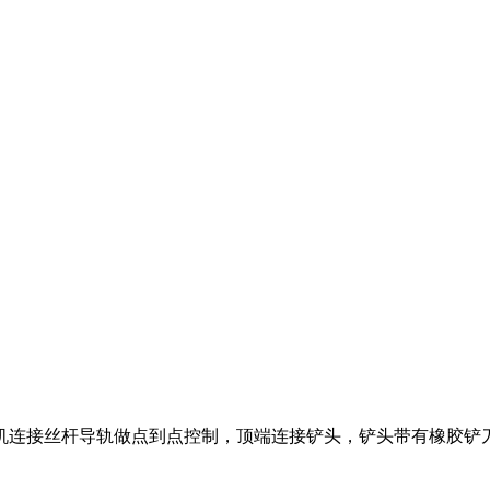
机连接丝杆导轨做点到点控制，顶端连接铲头，铲头带有橡胶铲