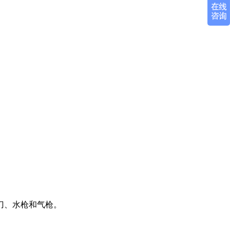
刀、水枪和气枪。